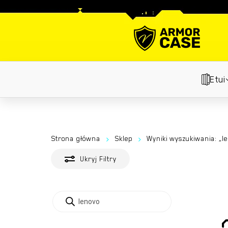
Skip
to
main
content
Etui
Strona główna
Sklep
Wyniki wyszukiwania: „l
Ukryj
Filtry
Wyszukiwarka
produktów