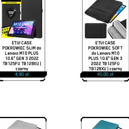
ETUI CASE
ETUI CASE
POKROWIEC SLIM do
POKROWIEC SOFT
Lenovo M10 PLUS
do Lenovo M10
10.6" GEN 3 2022
PLUS 10.6" GEN 3
TB125FU TB128XU |
2022 TB125FU
czarny
TB128XU | czarny
4,90
zł
45,00
zł