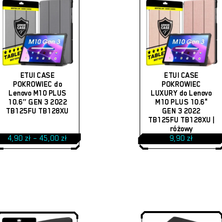
Ten
produkt
ETUI CASE
ETUI CASE
ma
POKROWIEC do
POKROWIEC
Lenovo M10 PLUS
LUXURY do Lenovo
wiele
10.6″ GEN 3 2022
M10 PLUS 10.6"
wariantów.
TB125FU TB128XU
GEN 3 2022
TB125FU TB128XU |
Opcje
różowy
Zakres
4,90
zł
–
45,00
zł
9,90
zł
można
cen:
od
wybrać
4,90 zł
do
na
45,00 zł
stronie
produktu