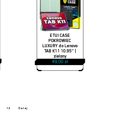
ETUI CASE
POKROWIEC
LUXURY do Lenovo
TAB K11 10.95″ |
zielony
49,00
zł
12
Dalej