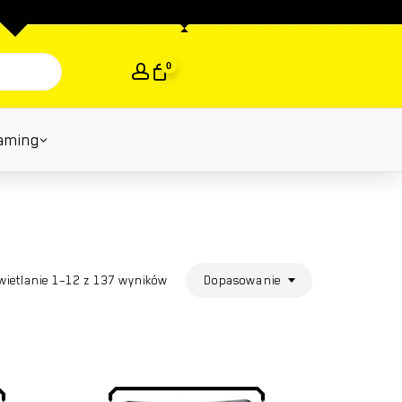
Close
Cart
0
aming
Dopasowanie
ietlanie 1–12 z 137 wyników