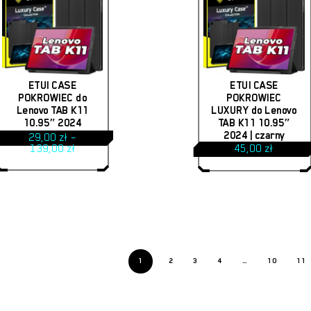
Ten
produkt
ETUI CASE
ETUI CASE
ma
POKROWIEC do
POKROWIEC
Lenovo TAB K11
LUXURY do Lenovo
wiele
10.95″ 2024
TAB K11 10.95″
wariantów.
2024 | czarny
29,00
zł
–
Zakres
139,00
zł
45,00
zł
Opcje
cen:
od
można
29,00 zł
do
wybrać
139,00 zł
na
stronie
produktu
1
2
3
4
…
10
11