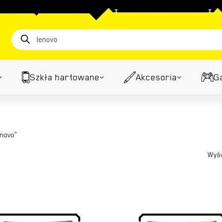
Koszyk
Wyszukiwarka
produktów
Szkła hartowane
Akcesoria
G
enovo”
Wyśw