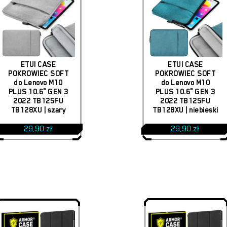
ETUI CASE
ETUI CASE
POKROWIEC SOFT
POKROWIEC SOFT
do Lenovo M10
do Lenovo M10
PLUS 10.6" GEN 3
PLUS 10.6" GEN 3
2022 TB125FU
2022 TB125FU
TB128XU | szary
TB128XU | niebieski
29,90
zł
29,90
zł