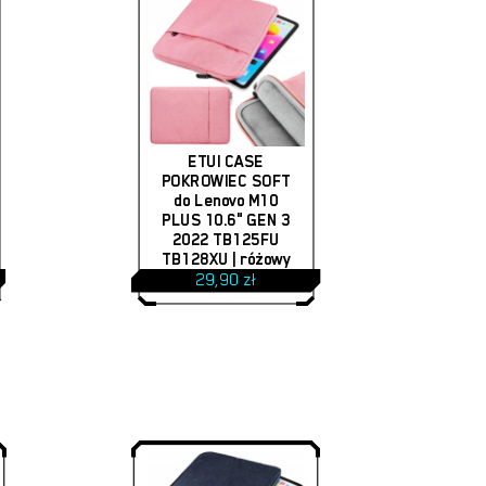
ETUI CASE
POKROWIEC SOFT
do Lenovo M10
PLUS 10.6" GEN 3
2022 TB125FU
TB128XU | różowy
29,90
zł
Brak produktów w koszyku.