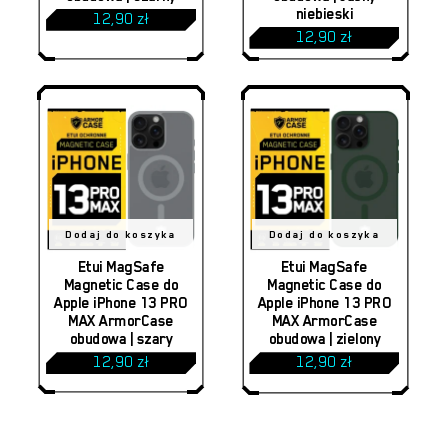
niebieski
12,90
zł
12,90
zł
Brak produktów w koszyku.
Dodaj do koszyka
Dodaj do koszyka
Etui MagSafe
Etui MagSafe
Magnetic Case do
Magnetic Case do
Apple iPhone 13 PRO
Apple iPhone 13 PRO
MAX ArmorCase
MAX ArmorCase
obudowa | szary
obudowa | zielony
12,90
zł
12,90
zł