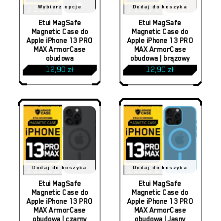
Ten
Wybierz opcje
Dodaj do koszyka
produkt
Etui MagSafe
Etui MagSafe
Magnetic Case do
Magnetic Case do
ma
Apple iPhone 13 PRO
Apple iPhone 13 PRO
MAX ArmorCase
MAX ArmorCase
wiele
obudowa
obudowa | brązowy
wariantów.
12,90
zł
12,90
zł
Opcje
można
wybrać
na
stronie
produktu
Dodaj do koszyka
Dodaj do koszyka
Etui MagSafe
Etui MagSafe
Magnetic Case do
Magnetic Case do
Apple iPhone 13 PRO
Apple iPhone 13 PRO
MAX ArmorCase
MAX ArmorCase
obudowa | czarny
obudowa | Jasny