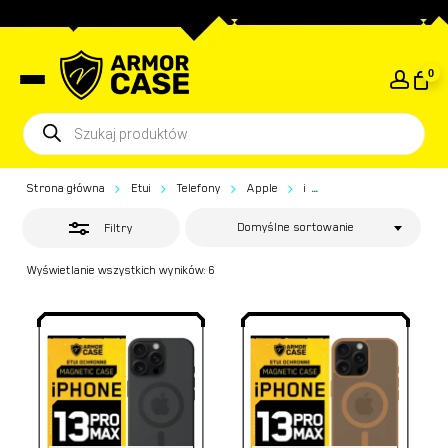
Skip
to
Close
Close
Koszyk
Cart
main
Filters
0
content
Wyszukiwarka
produktów
Strona główna
Etui
Telefony
Apple
iPhone 13 Pro Max
...
Domyślne sortowanie
Filtry
Wyświetlanie wszystkich wyników: 6