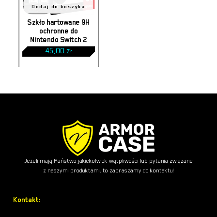
Dodaj do koszyka
Szkło hartowane 9H
ochronne do
Nintendo Switch 2
45,00
zł
Brak produktów w koszyku.
Jeżeli mają Państwo jakiekolwiek wątpliwości lub pytania związane
z naszymi produktami, to zapraszamy do kontaktu!
Kontakt: