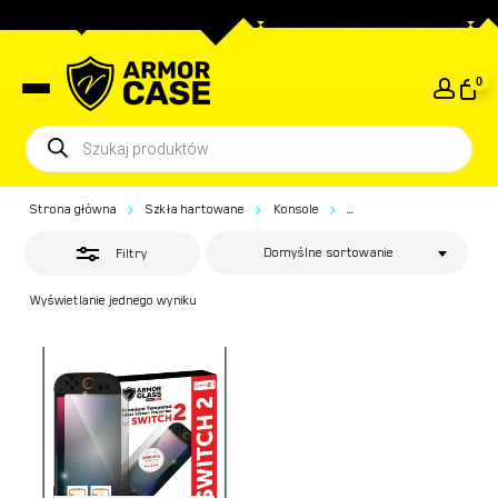
Skip
to
Close
Close
Koszyk
Cart
main
Filters
0
content
Wyszukiwarka
produktów
Strona główna
Szkła hartowane
Konsole
...
Nintendo Switch 2
Domyślne sortowanie
Filtry
Wyświetlanie jednego wyniku