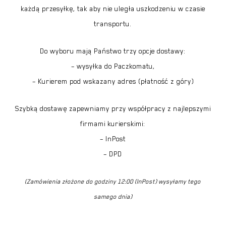
każdą przesyłkę, tak aby nie uległa uszkodzeniu w czasie
transportu.
Brak produktów w koszyku.
Do wyboru mają Państwo trzy opcje dostawy:
– wysyłka do Paczkomatu,
– Kurierem pod wskazany adres (płatność z góry)
Szybką dostawę zapewniamy przy współpracy z najlepszymi
firmami kurierskimi:
– InPost
– DPD
(Zamówienia złożone do godziny 12:00 (InPost) wysyłamy tego
samego dnia
)