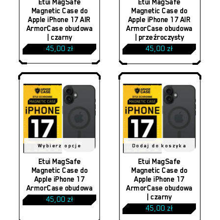
Etui MagSafe
Etui MagSafe
Magnetic Case do
Magnetic Case do
Apple iPhone 17 AIR
Apple iPhone 17 AIR
ArmorCase obudowa
ArmorCase obudowa
| czarny
| przeźroczysty
45,00
zł
45,00
zł
Ten
Wybierz opcje
Dodaj do koszyka
produkt
Etui MagSafe
Etui MagSafe
Magnetic Case do
Magnetic Case do
ma
Apple iPhone 17
Apple iPhone 17
ArmorCase obudowa
ArmorCase obudowa
wiele
| czarny
45,00
zł
wariantów.
45,00
zł
Opcje