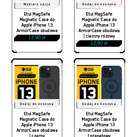
Ten
Wybierz opcje
Dodaj do koszyka
produkt
Etui MagSafe
Etui MagSafe
Magnetic Case do
Magnetic Case do
ma
Apple iPhone 13
Apple iPhone 13
ArmorCase obudowa
ArmorCase obudowa
wiele
| ciemny różowy
12,90
zł
wariantów.
12,90
zł
Opcje
można
wybrać
na
stronie
produktu
Dodaj do koszyka
Dodaj do koszyka
Etui MagSafe
Etui MagSafe
Magnetic Case do
Magnetic Case do
Apple iPhone 13
Apple iPhone 13
ArmorCase obudowa
ArmorCase obudowa
| czarny
| granatowy