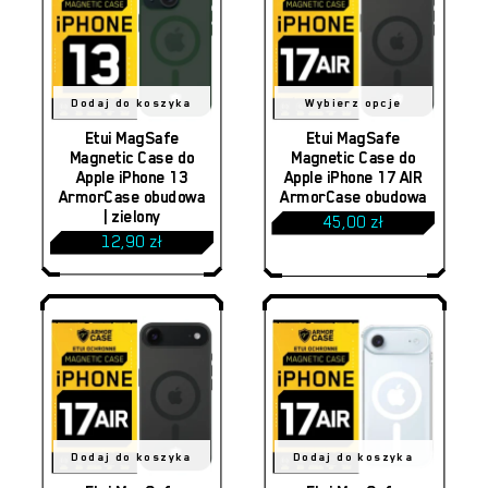
Ten
Dodaj do koszyka
Wybierz opcje
produkt
Etui MagSafe
Etui MagSafe
Brak produktów w koszyku.
Magnetic Case do
Magnetic Case do
ma
Apple iPhone 13
Apple iPhone 17 AIR
ArmorCase obudowa
ArmorCase obudowa
wiele
| zielony
45,00
zł
wariantów.
12,90
zł
Opcje
można
wybrać
na
stronie
produktu
Dodaj do koszyka
Dodaj do koszyka