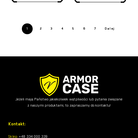
można
wybrać
na
1
2
3
4
5
6
7
Dalej
stronie
produktu
Jeżeli mają Państwo jakiekolwiek wątpliwości lub pytania związane
z naszymi produktami, to zapraszamy do kontaktu!
Kontakt:
Sklep:
+48 334 000 339