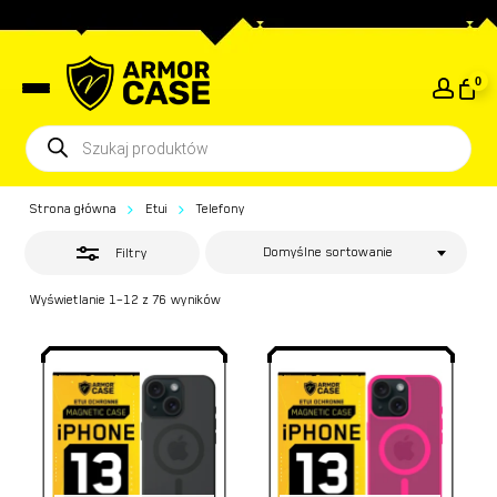
Skip
to
Close
Close
Koszyk
Cart
main
Filters
0
content
Wyszukiwarka
produktów
Strona główna
Etui
Telefony
Domyślne sortowanie
Filtry
Wyświetlanie 1–12 z 76 wyników