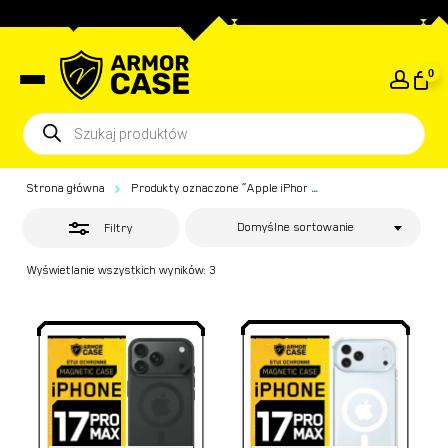
Skip
to
Close
Close
Koszyk
Cart
main
Filters
0
content
Wyszukiwarka
produktów
Strona główna
Produkty oznaczone “Apple iPhone 17 Pro Max”
...
Domyślne sortowanie
Filtry
Wyświetlanie wszystkich wyników: 3