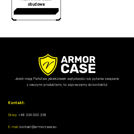
obudowa
wariantów.
45,00
zł
Opcje
można
wybrać
na
stronie
produktu
Jeżeli mają Państwo jakiekolwiek wątpliwości lub pytania związane
z naszymi produktami, to zapraszamy do kontaktu!
Kontakt:
Sklep:
+48 334 000 339
E-mail:
kontakt@armorcase.eu