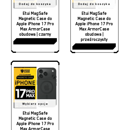
Dodaj do koszyka
Dodaj do koszyka
Etui MagSafe
Etui MagSafe
Magnetic Case do
Magnetic Case do
Apple iPhone 17 Pro
Apple iPhone 17 Pro
Max ArmorCase
Max ArmorCase
obudowa | czarny
obudowa |
przeźroczysty
45,00
zł
45,00
zł
Brak produktów w koszyku.
Ten
Wybierz opcje
produkt
Etui MagSafe
Magnetic Case do
ma
Apple iPhone 17 Pro
Max ArmorCase
wiele