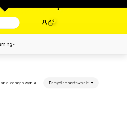
Close
Cart
0
aming
Domyślne sortowanie
lanie jednego wyniku