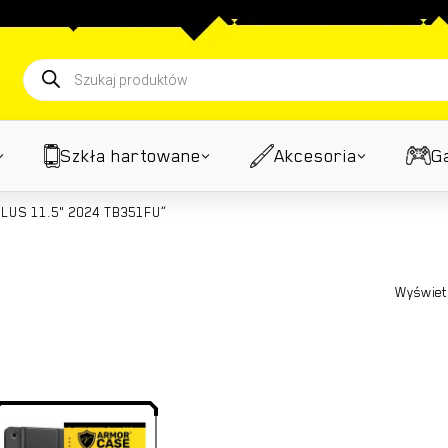
Koszyk
Wyszukiwarka
produktów
Szkła hartowane
Akcesoria
G
PLUS 11.5" 2024 TB351FU”
Wyświet