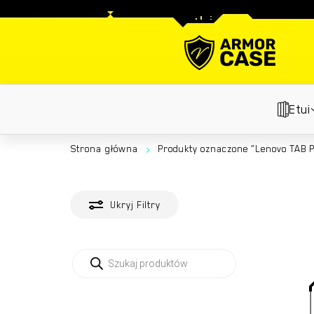
Skip
to
main
content
Etui
Strona główna
Produkty oznaczone “Lenovo TAB 
Ukryj
Filtry
Wyszukiwarka
produktów