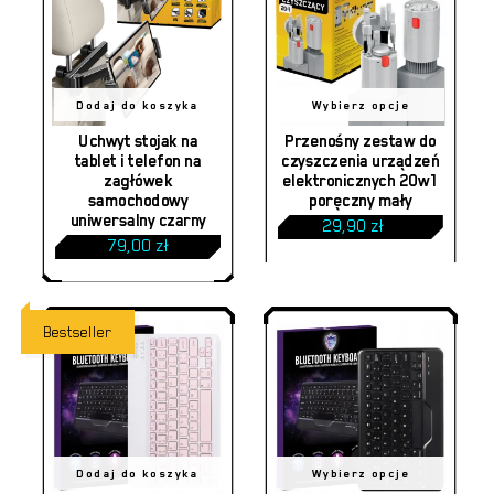
Ten
Dodaj do koszyka
Wybierz opcje
produkt
Uchwyt stojak na
Przenośny zestaw do
tablet i telefon na
czyszczenia urządzeń
ma
zagłówek
elektronicznych 20w1
samochodowy
poręczny mały
wiele
uniwersalny czarny
Zakres
29,90
zł
–
wariantów.
cen:
79,00
zł
od
Opcje
29,90 zł
do
można
45,00 zł
Bestseller
wybrać
na
stronie
produktu
Ten
Dodaj do koszyka
Wybierz opcje