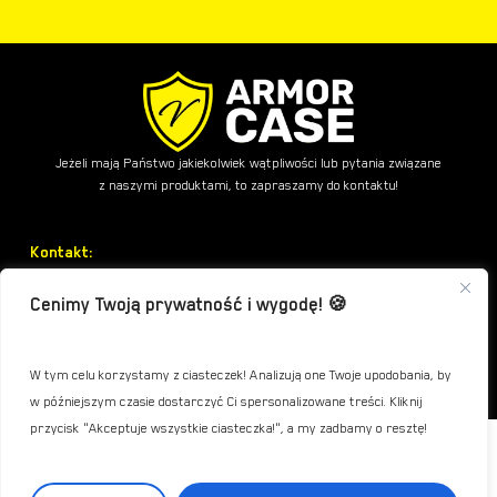
Jeżeli mają Państwo jakiekolwiek wątpliwości lub pytania związane
z naszymi produktami, to zapraszamy do kontaktu!
Kontakt:
Sklep:
+48 334 000 339
Cenimy Twoją prywatność i wygodę! 🍪
E-mail:
kontakt@armorcase.eu
W tym celu korzystamy z ciasteczek! Analizują one Twoje upodobania, by
Godziny otwarcia:
Pn. - Pt. 8:00 - 15:00
w późniejszym czasie dostarczyć Ci spersonalizowane treści. Kliknij
Kwota:
0,00
zł
przycisk "Akceptuje wszystkie ciasteczka!", a my zadbamy o resztę!
ETUI CASE POKROWIEC CLEAR do Apple iPad
Informacje:
9,90 zł
AIR 11" GEN 4 2020 A2324 A2072 A2325
Zamówienie
A2316 | czarny