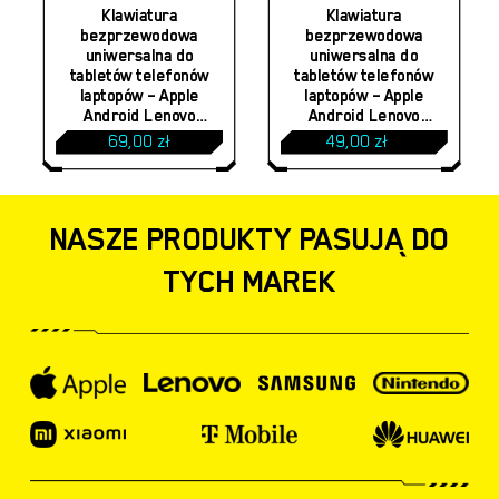
produkt
Klawiatura
Klawiatura
bezprzewodowa
bezprzewodowa
ma
uniwersalna do
uniwersalna do
tabletów telefonów
tabletów telefonów
wiele
laptopów – Apple
laptopów – Apple
wariantów.
Android Lenovo
Android Lenovo
Samsung Huawei
Samsung Huawei
Zakres
69,00
zł
49,00
zł
–
Opcje
Xiaomi iPad iPhone –
Xiaomi iPad iPhone –
cen:
kompaktowa mobilna
kompaktowa mobilna
od
można
49,00 zł
kompatybilna z
kompatybilna z
do
wybrać
wszystkimi
wszystkimi
59,00 zł
NASZE PRODUKTY PASUJĄ DO
urządzeniami z
urządzeniami z
na
Bluetooth | różowa
Bluetooth
TYCH MAREK
stronie
produktu