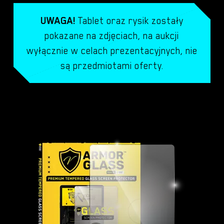
UWAGA!
Tablet oraz rysik zostały
pokazane na zdjęciach, na aukcji
wyłącznie w celach prezentacyjnych, nie
są przedmiotami oferty.