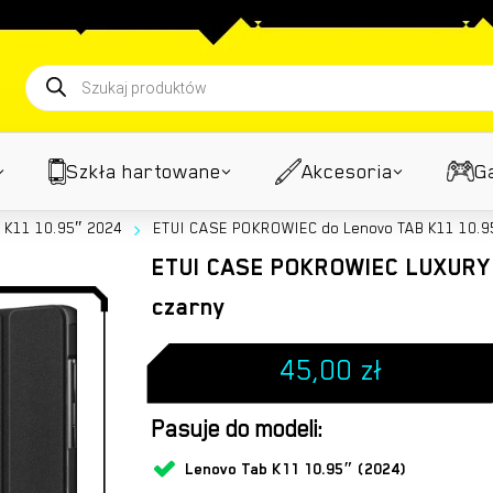
Koszyk
Wyszukiwarka
produktów
Szkła hartowane
Akcesoria
G
 K11 10.95″ 2024
ETUI CASE POKROWIEC do Lenovo TAB K11 10.9
ETUI CASE POKROWIEC LUXURY d
czarny
45,00
zł
Pasuje do modeli:
Lenovo Tab K11 10.95″ (2024)