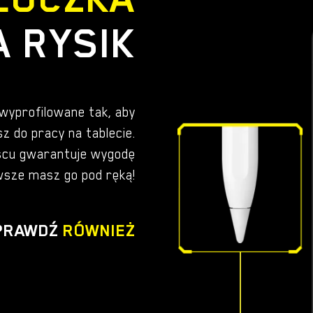
A RYSIK
 wyprofilowane tak, aby
z do pracy na tablecie.
scu gwarantuje wygodę
wsze masz go pod ręką!
PRAWDŹ
RÓWNIEŻ