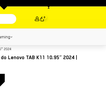
Close
Cart
0
aming
5″ 2024
o Lenovo TAB K11 10.95″ 2024 |