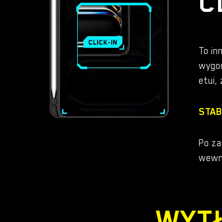
C
To in
wygod
etui,
STAB
Po za
wewną
WYT