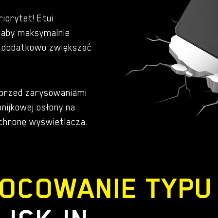
różowa
iorytet! Etui
 aby maksymalnie
ie dodatkowo zwiększać
 przed zarysowaniami
nijkowej osłony na
ochronę wyświetlacza.
OCOWANIE TYPU