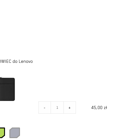
WIEC do Lenovo
ilość
-
+
45,00
zł
ETUI
CASE
POKROWIEC