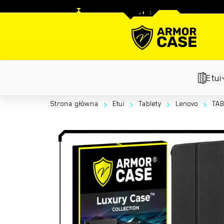
Skip
to
main
content
Etui
Strona główna
Etui
Tablety
Lenovo
TAB