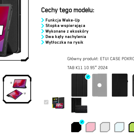
Cechy tego modelu:
Funkcja Wake-Up
Stopka wspierająca
Wykonane z ekoskóry
Dwa kąty nachylenia
Wytłoczka na rysik
Główny produkt:
ETUI CASE POKRO
TAB K11 10.95″ 2024
ETUI
CASE
POKROWIEC
do