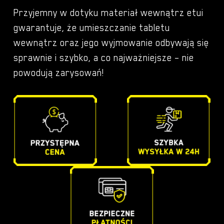
4,90 
do
ZAB50043SE
Przyjemny w dotyku materiał wewnątrz etui
Apple
do
Apple
gwarantuje, że umieszczanie tabletu
iPad
59,00
iPad
wewnątrz oraz jego wyjmowanie odbywają się
AIR
AIR
sprawnie i szybko, a co najważniejsze – nie
11"
11"
powodują zarysowań!
GEN
GEN
7
7
2025
ETUI CASE
POKROWIEC SOFT do
2025
A3267
Lenovo TAB M10 HD…
A3267
A3270
A3270
29,90
zł
ilość
ETUI
-
+
–
ETUI
Zakr
CASE
45,00
zł
CASE
cen:
POKROWIEC
POKROWIEC
od
SOFT
SOFT
29,90
do