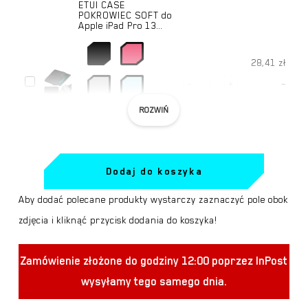
ETUI CASE
10.1"
POKROWIEC SOFT do
GEN
Apple iPad Pro 13…
GEN
3
3
2022
28,41
zł
2022
TB328FU
ilość
ETUI
-
+
–
TB328FU
TB328XU
ETUI
Zakr
CASE
42,75
zł
ROZWIŃ
TB328XU
CASE
cen:
POKROWIEC
POKROWIEC
od
SOFT
SOFT
28,41
do
Dodaj do koszyka
do
ETUI CASE
do
Apple
POKROWIEC SOFT do
Aby dodać polecane produkty wystarczy zaznaczyć pole obok
Apple
Lenovo TAB P12 PR…
42,75
iPad
zdjęcia i kliknąć przycisk dodania do koszyka!
iPad
Pro
28,41
zł
Pro
13"
ilość
Zamówienie złożone do godziny 12:00 poprzez InPost
ETUI
-
+
–
13"
M4
ETUI
wysyłamy tego samego dnia.
Zakr
CASE
56,05
zł
M4
GEN
CASE
cen:
POKROWIEC
GEN