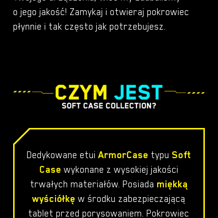
obudowa
o jego jakość! Zamykaj i otwieraj pokrowiec
płynnie i tak często jak potrzebujesz.
ilość
Etui
-
+
15,90
zł
Etui
MagSafe
MagSafe
Magnetic
Magnetic
Case
Case
do
do
Apple
Dedykowane etui
ArmorCase
typu
Soft
Apple
iPhone
Case
wykonane z wysokiej jakości
iPhone
15
trwałych materiałów. Posiada
miękką
15
ArmorCase
wyściółkę
w środku zabezpieczającą
ArmorCase
obudowa
tablet przed porysowaniem. Pokrowiec
obudowa