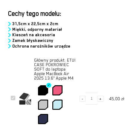
Cechy tego modelu:
31,5cm x 22,5cm x 2cm
Miękki, odporny materiał
Kieszeń na akcesoria
Zamek błyskawiczny
Ochrona narożników urządze
Główny produkt:
ETUI
CASE POKROWIEC
SOFT do laptopa
Apple MacBook Air
2025 13.6" Apple M4
ilość
ETUI
-
+
45,00
zł
ETUI
CASE
CASE
POKROWIEC
POKROWIEC
SOFT
SOFT