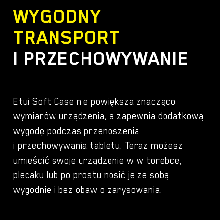
24074RPD2I
9,90
zł
–
WYGODNY
24074RPD2C
ilość
ETUI
-
+
24074RPD2C
Zakr
59,00
zł
ETUI
TRANSPORT
CASE
cen:
CASE
POKROWIEC
I PRZECHOWYWANIE
od
POKROWIEC
do
9,90 
do
Lenovo
do
Lenovo
TAB
59,00
Etui Soft Case nie powiększa znacząco
TAB
P11
wymiarów urządzenia, a zapewnia dodatkową
P11
11.5"
ETUI CASE
wygodę podczas przenoszenia
11.5"
POKROWIEC do Xiaomi
GEN
Mi Pad 6 / 6 Pr…
i przechowywania tabletu. Teraz możesz
GEN
2
umieścić swoje urządzenie w w torebce,
2
2022
plecaku lub po prostu nosić je ze sobą
2022
TB-
wygodnie i bez obaw o zarysowania.
TB-
350XU
350XU
TB-
TB-