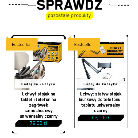
Bestseller
Bestseller
Dodaj do koszyka
Dodaj do koszyka
Uchwyt stojak na
Uchwyt statyw stojak
tablet i telefon na
biurkowy do telefonu i
zagłówek
tabletu uniwersalny
samochodowy
czarny
uniwersalny czarny
69,00
zł
79,00
zł