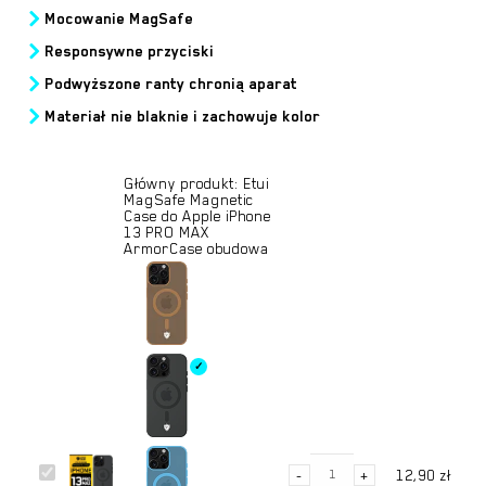
Mocowanie MagSafe
Responsywne przyciski
Podwyższone ranty chronią aparat
Materiał nie blaknie i zachowuje kolor
Główny produkt:
Etui
MagSafe Magnetic
Case do Apple iPhone
13 PRO MAX
ArmorCase obudowa
ilość
Etui
-
+
12,90
zł