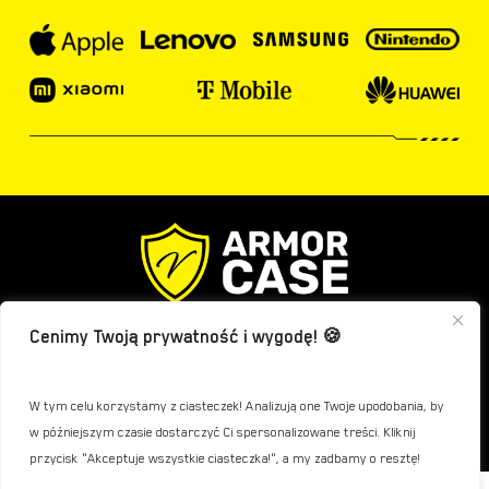
produktu
produktu
Jeżeli mają Państwo jakiekolwiek wątpliwości lub pytania związane
Cenimy Twoją prywatność i wygodę! 🍪
z naszymi produktami, to zapraszamy do kontaktu!
Kontakt:
W tym celu korzystamy z ciasteczek! Analizują one Twoje upodobania, by
w późniejszym czasie dostarczyć Ci spersonalizowane treści. Kliknij
Kwota:
0,00
zł
Sklep:
+48 334 000 339
przycisk "Akceptuje wszystkie ciasteczka!", a my zadbamy o resztę!