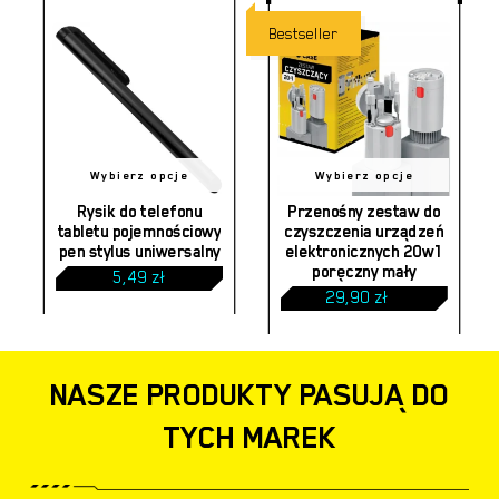
Bestseller
Ten
Ten
Wybierz opcje
Wybierz opcje
produkt
produkt
Rysik do telefonu
Przenośny zestaw do
tabletu pojemnościowy
czyszczenia urządzeń
ma
ma
pen stylus uniwersalny
elektronicznych 20w1
poręczny mały
wiele
5,49
zł
wiele
Zakres
29,90
zł
–
wariantów.
wariantów.
cen:
od
Opcje
Opcje
29,90 zł
do
można
można
45,00 zł
NASZE PRODUKTY PASUJĄ DO
wybrać
wybrać
TYCH MAREK
na
na
stronie
stronie